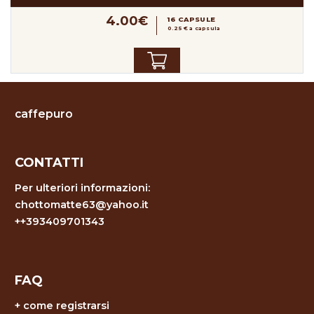
4.00€
16 CAPSULE
0.25 € a capsula
caffepuro
CONTATTI
Per ulteriori informazioni:
chottomatte63@yahoo.it
++393409701343
FAQ
+
come registrarsi