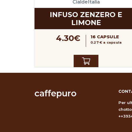
CialdeItalia
INFUSO ZENZERO E
LIMONE
4.30€
16 CAPSULE
0.27 € a capsula
caffepuro
CONT
Per ul
chott
++393