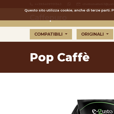
++393409701343
chottomatte63@yaho
Questo sito utilizza cookie, anche di terze parti.
Caffepuro
COMPATIBILI
ORIGINALI
Pop Caffè