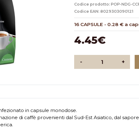
Codice prodotto: POP-NDG-CC
Codice EAN: 8029303090121
16 CAPSULE
-
0.28 € a cap
4.45€
-
+
onfezionato in capsule monodose.
zione di caffè provenienti dal Sud-Est Asiatico, dal sapore
erica.