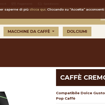
o.it
Pagamenti
Spedizioni
 Per saperne di più
clicca qui
. Cliccando su “Accetta” acconsenti 
MACCHINE DA CAFFÈ
DOLCIUMI
CAFFÈ CREM
Compatibile Dolce Gusto
Pop Caffè