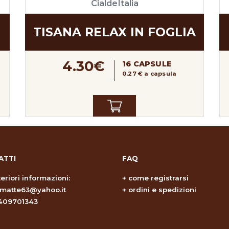
CialdeItalia
TISANA RELAX IN FOGLIA
4.30€
16 CAPSULE
0.27 € a capsula
ATTI
FAQ
teriori informazioni:
+
come registrarsi
omatte63@yahoo.it
+
ordini e spedizioni
409701343