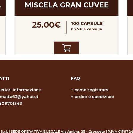
A
MISCELA GRAN CUVEE
25.00€
100 CAPSULE
0.25 € a capsula
ATTI
FAQ
teriori informazioni:
+
come registrarsi
omatte63@yahoo.it
+
ordini e spedizioni
409701343
 S.r.l. | SEDE OPERATIVA E LEGALE Via Ambra, 25 - Grosseto | P.IVA 015672