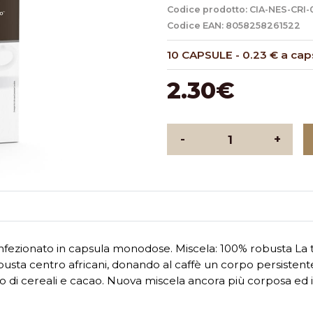
Codice prodotto: CIA-NES-CRI-
Codice EAN: 8058258261522
10 CAPSULE
-
0.23 € a cap
2.30€
-
+
nfezionato in capsula monodose. Miscela: 100% robusta La to
busta centro africani, donando al caffè un corpo persistente
 di cereali e cacao. Nuova miscela ancora più corposa ed 