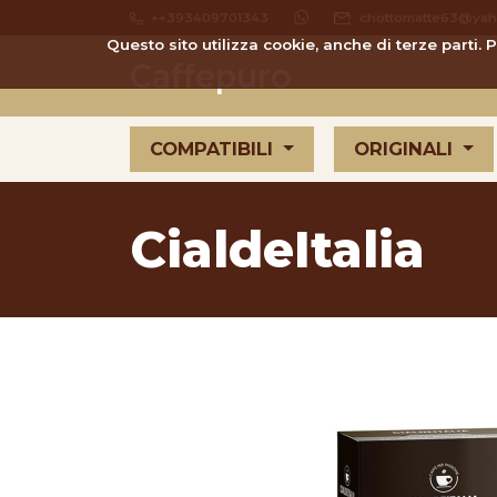
++393409701343
chottomatte63@yaho
Questo sito utilizza cookie, anche di terze parti.
Caffepuro
COMPATIBILI
ORIGINALI
CialdeItalia