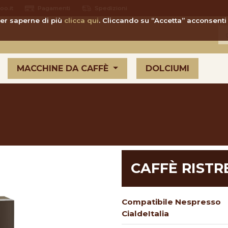
o.it
Pagamenti
Spedizioni
 Per saperne di più
clicca qui
. Cliccando su “Accetta” acconsenti 
MACCHINE DA CAFFÈ
DOLCIUMI
CAFFÈ RISTR
Compatibile Nespresso
CialdeItalia