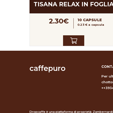
TISANA RELAX IN FOGLI
2.30€
10 CAPSULE
0.23 € a capsula
caffepuro
CONT
Per ul
chott
++393
Dropcaffe è una piattaforma di proprietà: Zambernardi