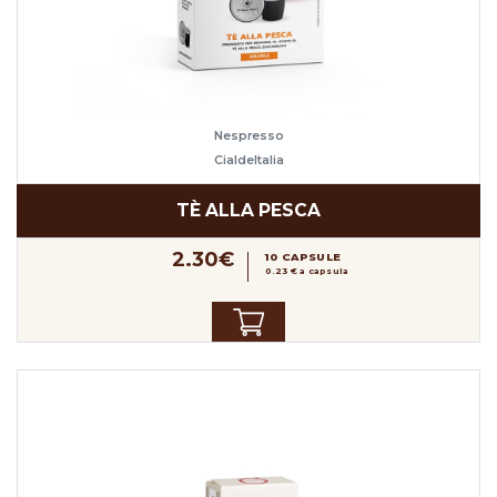
Nespresso
CialdeItalia
TÈ ALLA PESCA
2.30€
10 CAPSULE
0.23 € a capsula