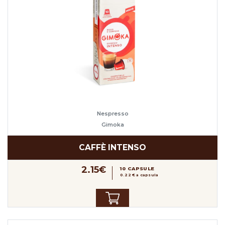
Nespresso
Gimoka
CAFFÈ INTENSO
2.15€
10 CAPSULE
0.22 € a capsula