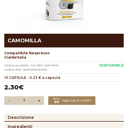
CAMOMILLA
Compatibile Nespresso
CialdeItalia
DISPONIBILE
Codice prodotto: CIA-NES-CAM-0010
Codice EAN: 8058258261560
10 CAPSULE
-
0.23 € a capsula
2.30€
Aggiungi al carrello
-
+
Descrizione
Ingredienti