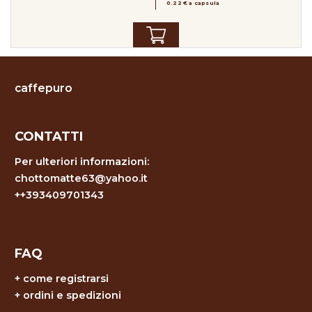
0.22 € a capsula
caffepuro
CONTATTI
Per ulteriori informazioni:
chottomatte63@yahoo.it
++393409701343
FAQ
+
come registrarsi
+
ordini e spedizioni