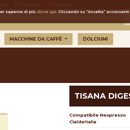
o.it
Pagamenti
Spedizioni
 Per saperne di più
clicca qui
. Cliccando su “Accetta” acconsenti 
MACCHINE DA CAFFÈ
DOLCIUMI
TISANA DIGE
Compatibile Nespresso
CialdeItalia