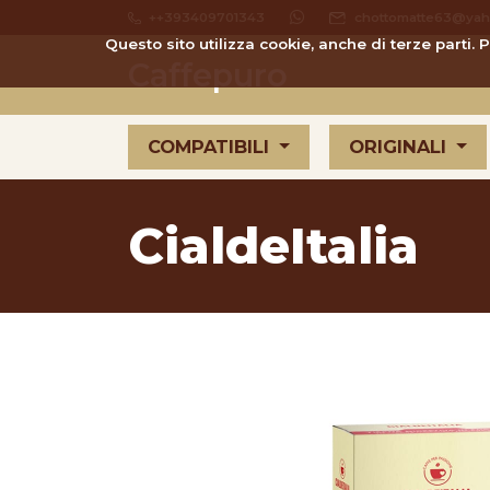
++393409701343
chottomatte63@yaho
Questo sito utilizza cookie, anche di terze parti.
Caffepuro
COMPATIBILI
ORIGINALI
CialdeItalia