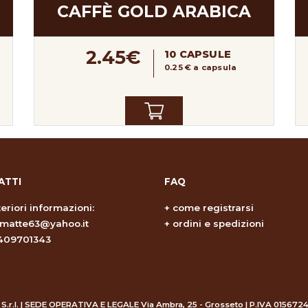
CAFFÈ GOLD ARABICA
2.45€
10 CAPSULE
0.25 € a capsula
ATTI
FAQ
teriori informazioni:
+
come registrarsi
omatte63@yahoo.it
+
ordini e spedizioni
409701343
 S.r.l. | SEDE OPERATIVA E LEGALE Via Ambra, 25 - Grosseto | P.IVA 015672