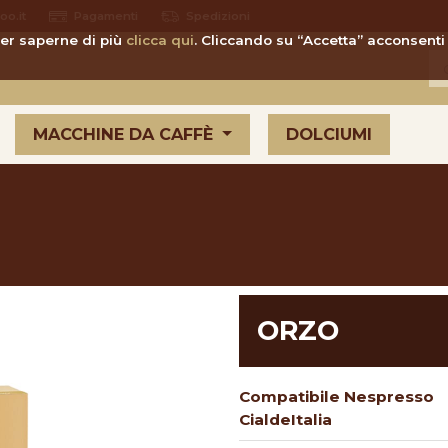
o.it
Pagamenti
Spedizioni
 Per saperne di più
clicca qui
. Cliccando su “Accetta” acconsenti 
MACCHINE DA CAFFÈ
DOLCIUMI
ORZO
Compatibile Nespresso
CialdeItalia