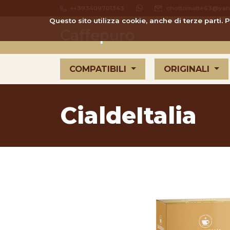
++393409701343
chottomatte63@yaho
Questo sito utilizza cookie, anche di terze parti.
Caffepuro
COMPATIBILI
ORIGINALI
CialdeItalia