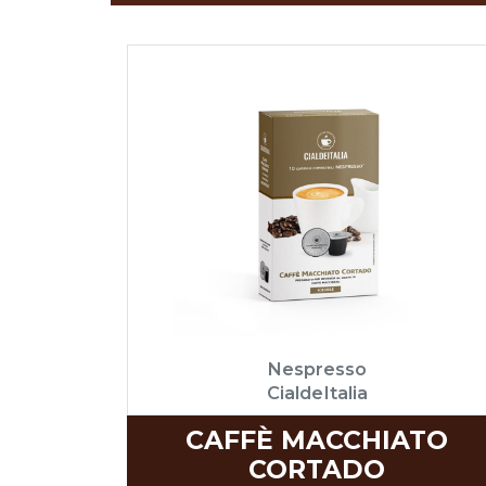
Nespresso
CialdeItalia
CAFFÈ MACCHIATO
CORTADO