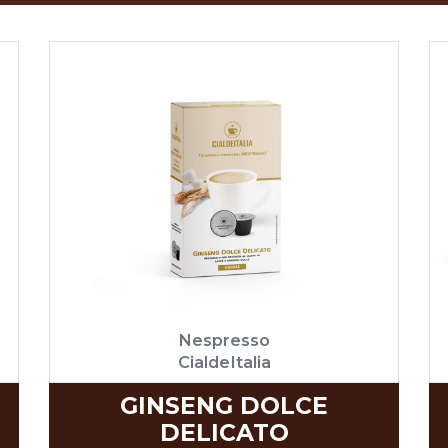
Nespresso
CialdeItalia
GINSENG DOLCE
DELICATO